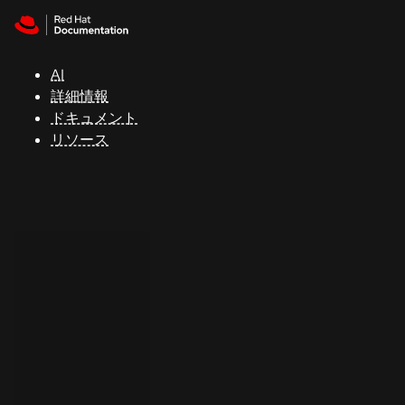
Skip to navigation
Skip to content
サ
ポ
ー
AI
ト
詳細情報
ドキュメント
リソース
コ
ン
ソ
ー
ル
開
発
者
ト
ラ