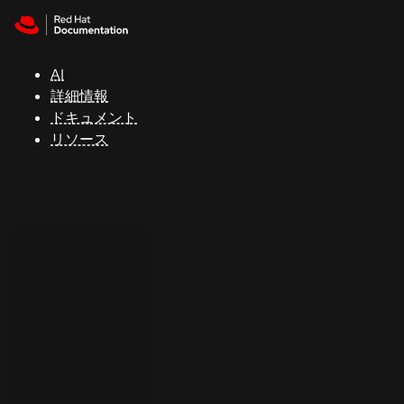
Skip to navigation
Skip to content
サ
ポ
ー
AI
ト
詳細情報
ドキュメント
リソース
コ
ン
ソ
ー
ル
開
発
者
ト
ラ