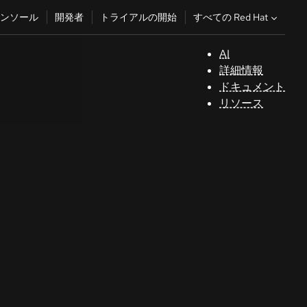
すべての Red Hat
ンソール
開発者
トライアルの開始
AI
サ
詳細情報
ポ
ドキュメント
ー
リソース
ト
コ
ン
ソ
ー
ル
開
発
者