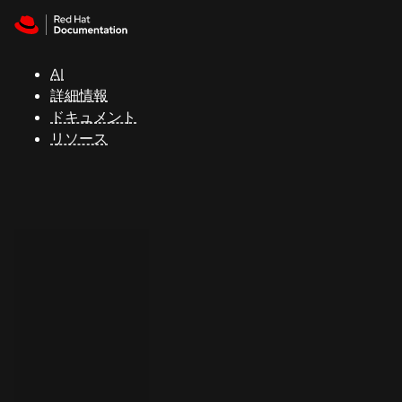
Skip to navigation
Skip to content
サ
ポ
ー
AI
ト
詳細情報
ドキュメント
リソース
コ
ン
ソ
ー
ル
開
発
者
ト
ラ