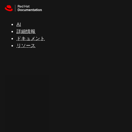
Skip to navigation
Skip to content
サ
ポ
ー
AI
ト
詳細情報
ドキュメント
リソース
コ
ン
ソ
ー
ル
開
発
者
ト
ラ