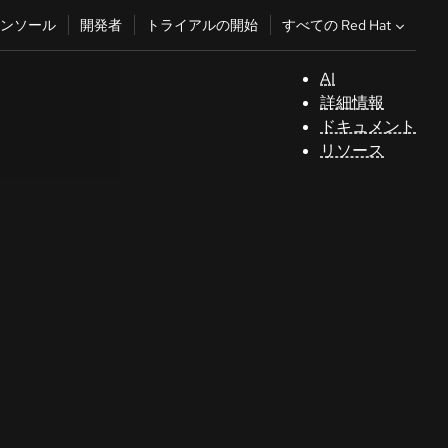
すべての Red Hat
ンソール
開発者
トライアルの開始
AI
サ
詳細情報
ポ
ドキュメント
ー
リソース
ト
コ
ン
ソ
ー
ル
開
発
者