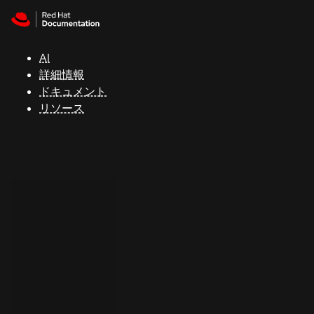
Skip to navigation
Skip to content
サ
ポ
ー
AI
ト
詳細情報
ドキュメント
リソース
コ
ン
ソ
ー
ル
開
発
者
ト
ラ