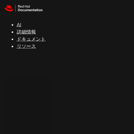
Skip to navigation
Skip to content
サ
ポ
ー
AI
ト
詳細情報
ドキュメント
リソース
コ
ン
ソ
ー
ル
開
発
者
ト
ラ