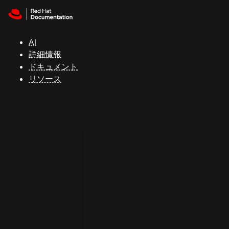
Skip to navigation
Skip to content
サ
ポ
ー
AI
ト
詳細情報
ドキュメント
リソース
コ
ン
ソ
ー
ル
開
発
者
ト
ラ