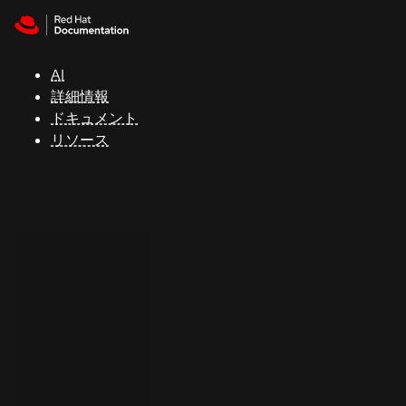
Skip to navigation
Skip to content
サ
ポ
ー
AI
ト
詳細情報
ドキュメント
リソース
コ
ン
ソ
ー
ル
開
発
者
ト
ラ