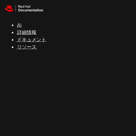
Skip to navigation
Skip to content
サ
ポ
ー
AI
ト
詳細情報
ドキュメント
リソース
コ
ン
ソ
ー
ル
開
発
者
ト
ラ