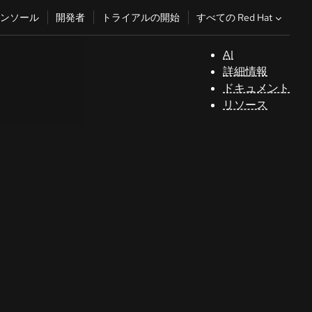
すべての Red Hat
ンソール
開発者
トライアルの開始
AI
サ
詳細情報
ポ
ドキュメント
ー
リソース
ト
コ
ン
ソ
ー
ル
開
発
者