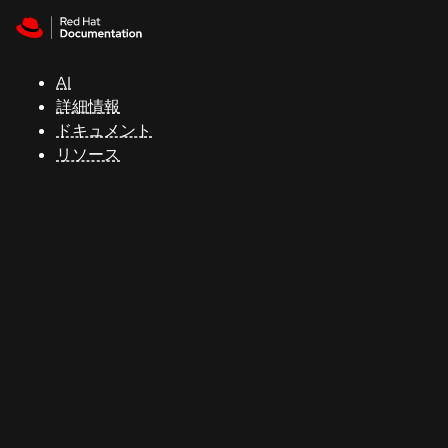
Skip to navigation
Skip to content
サ
ポ
ー
AI
ト
詳細情報
ドキュメント
リソース
コ
ン
ソ
ー
ル
開
発
者
ト
ラ