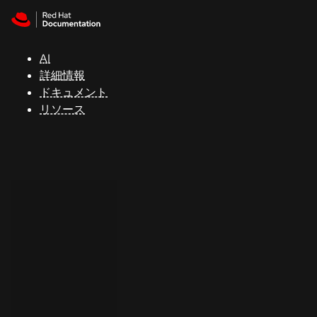
Skip to navigation
Skip to content
サ
ポ
ー
AI
ト
詳細情報
ドキュメント
リソース
コ
ン
ソ
ー
ル
開
発
者
ト
ラ