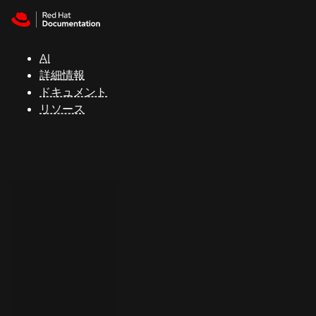
Skip to navigation
Skip to content
サ
ポ
ー
AI
ト
詳細情報
ドキュメント
リソース
コ
ン
ソ
ー
ル
開
発
者
ト
ラ