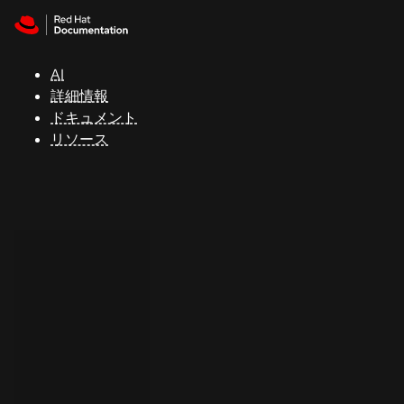
Skip to navigation
Skip to content
サ
ポ
ー
AI
ト
詳細情報
ドキュメント
リソース
コ
ン
ソ
ー
ル
開
発
者
ト
ラ