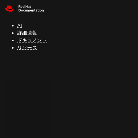
Skip to navigation
Skip to content
サ
ポ
ー
AI
ト
詳細情報
ドキュメント
リソース
コ
ン
ソ
ー
ル
開
発
者
ト
ラ