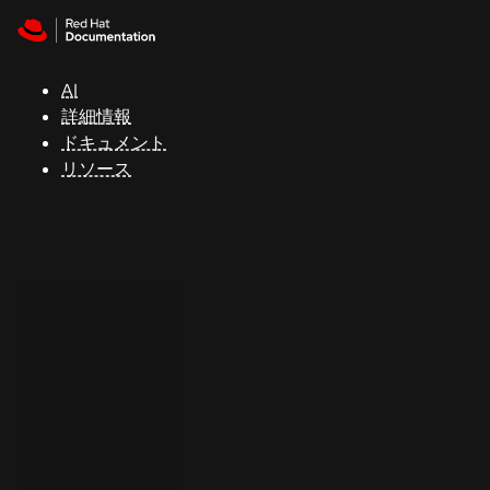
Skip to navigation
Skip to content
サ
ポ
ー
AI
ト
詳細情報
ドキュメント
リソース
コ
ン
ソ
ー
ル
開
発
者
ト
ラ