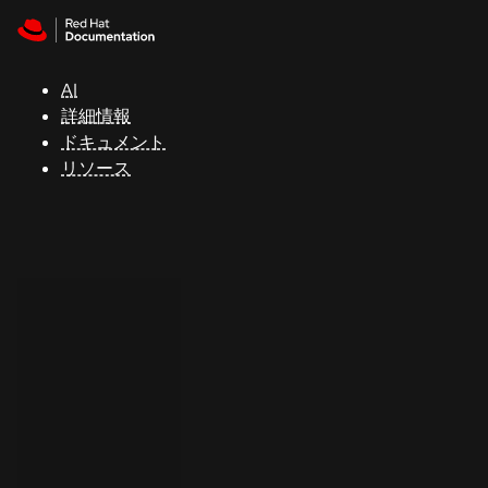
Skip to navigation
Skip to content
サ
ポ
ー
AI
ト
詳細情報
ドキュメント
リソース
コ
ン
ソ
ー
ル
開
発
者
ト
ラ