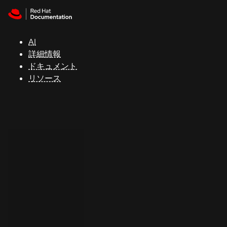
Skip to navigation
Skip to content
サ
ポ
ー
AI
ト
詳細情報
ドキュメント
リソース
コ
ン
ソ
ー
ル
開
発
者
ト
ラ