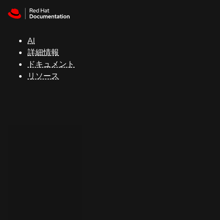
Skip to navigation
Skip to content
サ
ポ
ー
AI
ト
詳細情報
ドキュメント
リソース
コ
ン
ソ
ー
ル
開
発
者
ト
ラ