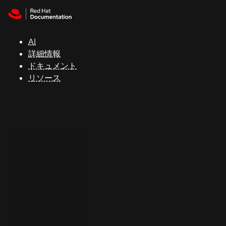
Skip to navigation
Skip to content
サ
ポ
ー
AI
ト
詳細情報
ドキュメント
リソース
コ
ン
ソ
ー
ル
開
発
者
ト
ラ