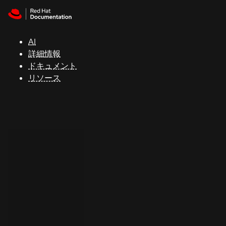
Skip to navigation
Skip to content
サ
ポ
ー
AI
ト
詳細情報
ドキュメント
リソース
コ
ン
ソ
ー
ル
開
発
者
ト
ラ