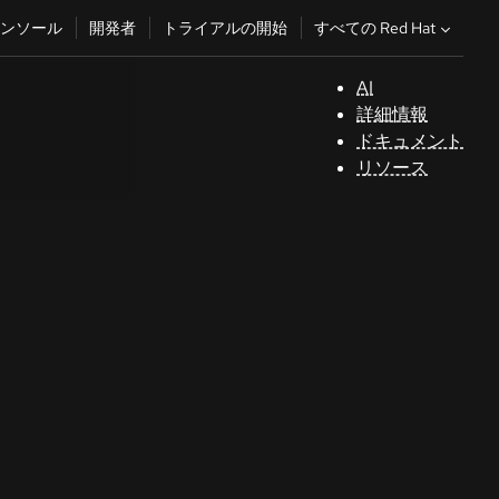
すべての Red Hat
ンソール
開発者
トライアルの開始
AI
サ
詳細情報
ポ
ドキュメント
ー
リソース
ト
コ
ン
ソ
ー
ル
開
発
者