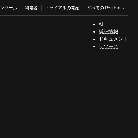
すべての Red Hat
ンソール
開発者
トライアルの開始
AI
サ
詳細情報
ポ
ドキュメント
ー
リソース
ト
コ
ン
ソ
ー
ル
開
発
者