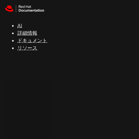
Skip to navigation
Skip to content
サ
ポ
ー
AI
ト
詳細情報
ドキュメント
リソース
コ
ン
ソ
ー
ル
開
発
者
ト
ラ