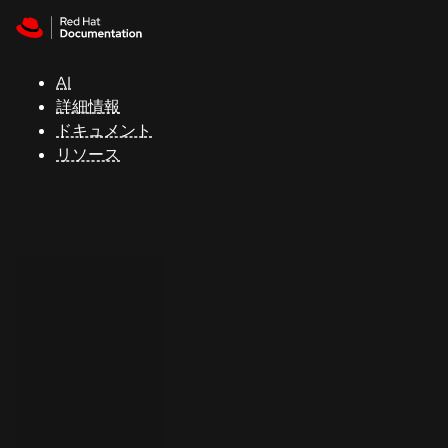
Skip to navigation
Skip to content
サ
ポ
ー
AI
ト
詳細情報
ドキュメント
リソース
コ
ン
ソ
ー
ル
開
発
者
ト
ラ