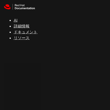
Skip to navigation
Skip to content
サ
ポ
ー
AI
ト
詳細情報
ドキュメント
リソース
コ
ン
ソ
ー
ル
開
発
者
ト
ラ