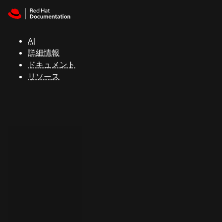
Skip to navigation
Skip to content
サ
ポ
ー
AI
ト
詳細情報
ドキュメント
リソース
コ
ン
ソ
ー
ル
開
発
者
ト
ラ