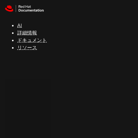
Skip to navigation
Skip to content
サ
ポ
ー
AI
ト
詳細情報
ドキュメント
リソース
コ
ン
ソ
ー
ル
開
発
者
ト
ラ