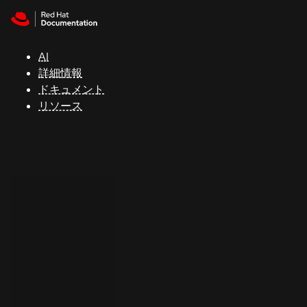
Skip to navigation
Skip to content
サ
ポ
ー
AI
ト
詳細情報
ドキュメント
リソース
コ
ン
ソ
ー
ル
開
発
者
ト
ラ