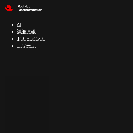
Skip to navigation
Skip to content
サ
ポ
ー
AI
ト
詳細情報
ドキュメント
リソース
コ
ン
ソ
ー
ル
開
発
者
ト
ラ