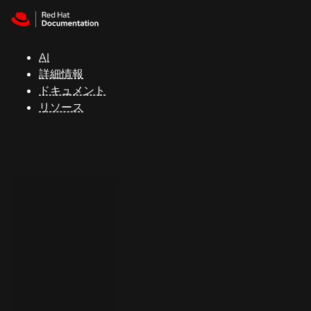
Skip to navigation
Skip to content
サ
ポ
ー
AI
ト
詳細情報
ドキュメント
リソース
コ
ン
ソ
ー
ル
開
発
者
ト
ラ