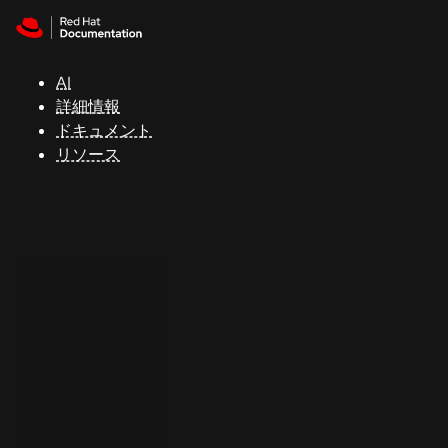
Skip to navigation
Skip to content
サ
ポ
ー
AI
ト
詳細情報
ドキュメント
リソース
コ
ン
ソ
ー
ル
開
発
者
ト
ラ