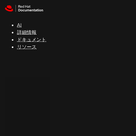
Skip to navigation
Skip to content
サ
ポ
ー
AI
ト
詳細情報
ドキュメント
リソース
コ
ン
ソ
ー
ル
開
発
者
ト
ラ