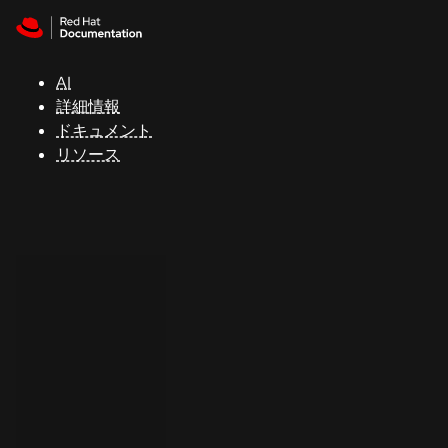
Skip to navigation
Skip to content
サ
ポ
ー
AI
ト
詳細情報
ドキュメント
リソース
コ
ン
ソ
ー
ル
開
発
者
ト
ラ