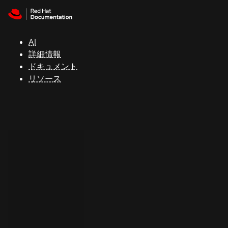
Skip to navigation
Skip to content
サ
ポ
ー
AI
ト
詳細情報
ドキュメント
リソース
コ
ン
ソ
ー
ル
開
発
者
ト
ラ