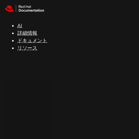
Skip to navigation
Skip to content
サ
ポ
ー
AI
ト
詳細情報
ドキュメント
リソース
コ
ン
ソ
ー
ル
開
発
者
ト
ラ