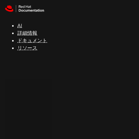
Skip to navigation
Skip to content
サ
ポ
ー
AI
ト
詳細情報
ドキュメント
リソース
コ
ン
ソ
ー
ル
開
発
者
ト
ラ