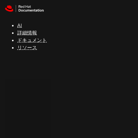
Skip to navigation
Skip to content
サ
ポ
ー
AI
ト
詳細情報
ドキュメント
リソース
コ
ン
ソ
ー
ル
開
発
者
ト
ラ