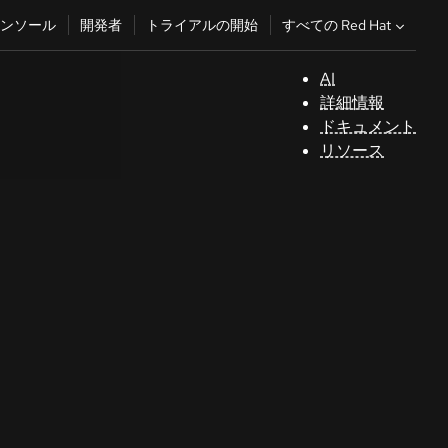
すべての Red Hat
ンソール
開発者
トライアルの開始
AI
サ
詳細情報
ポ
ドキュメント
ー
リソース
ト
コ
ン
ソ
ー
ル
開
発
者