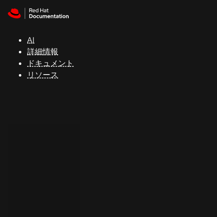
Skip to navigation
Skip to content
サ
ポ
ー
AI
ト
詳細情報
ドキュメント
リソース
コ
ン
ソ
ー
ル
開
発
者
ト
ラ