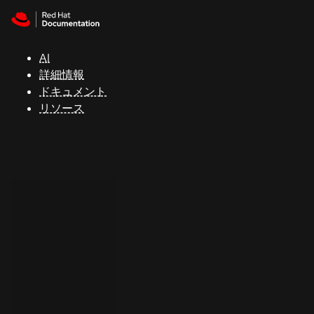
Skip to navigation
Skip to content
サ
ポ
ー
AI
ト
詳細情報
ドキュメント
リソース
コ
ン
ソ
ー
ル
開
発
者
ト
ラ