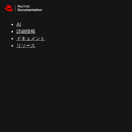
Skip to navigation
Skip to content
サ
ポ
ー
AI
ト
詳細情報
ドキュメント
リソース
コ
ン
ソ
ー
ル
開
発
者
ト
ラ