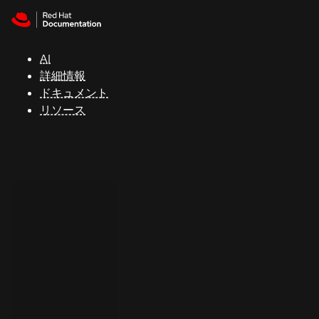
Skip to navigation
Skip to content
サ
ポ
ー
AI
ト
詳細情報
ドキュメント
リソース
コ
ン
ソ
ー
ル
開
発
者
ト
ラ