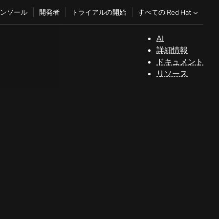
すべての Red Hat
ンソール
開発者
トライアルの開始
AI
サ
詳細情報
ポ
ドキュメント
ー
リソース
ト
コ
ン
ソ
ー
ル
開
発
者