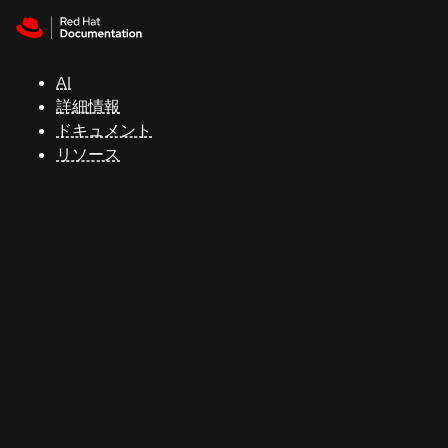
Skip to navigation
Skip to content
サ
ポ
ー
AI
ト
詳細情報
ドキュメント
リソース
コ
ン
ソ
ー
ル
開
発
者
ト
ラ