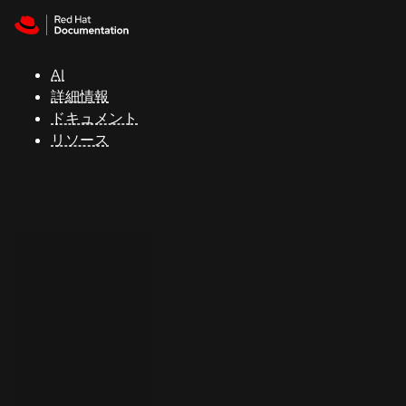
Skip to navigation
Skip to content
サ
ポ
ー
AI
ト
詳細情報
ドキュメント
リソース
コ
ン
ソ
ー
ル
開
発
者
ト
ラ