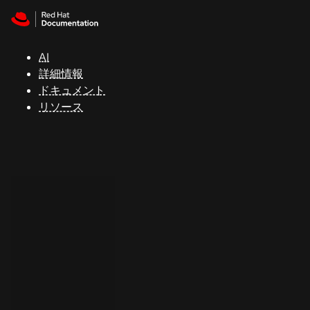
Skip to navigation
Skip to content
サ
ポ
ー
AI
ト
詳細情報
ドキュメント
リソース
コ
ン
ソ
ー
ル
開
発
者
ト
ラ