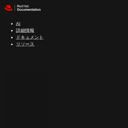
Skip to navigation
Skip to content
サ
ポ
ー
AI
ト
詳細情報
ドキュメント
リソース
コ
ン
ソ
ー
ル
開
発
者
ト
ラ